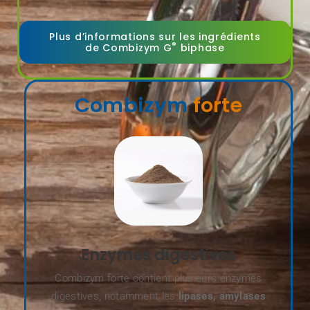
Plus d’informations sur les ingrédients
®
de Combizym G
biphase
Combizym
forte
Enzymes digestives
Combizym forte contient plusieurs enzymes
digestives, notamment les
lipases, amylases