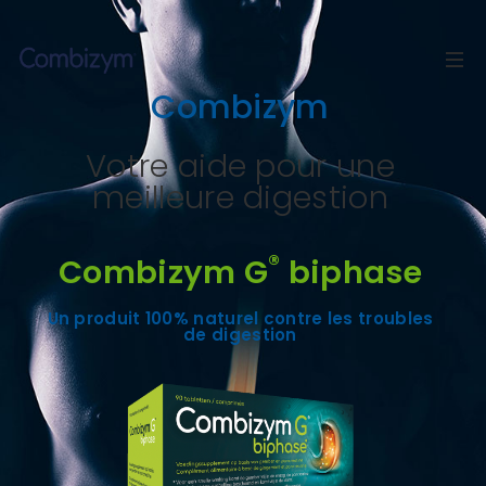
Combizym
Votre aide pour une
meilleure digestion
®
Combizym G
biphase
Un produit 100% naturel contre les troubles
de digestion