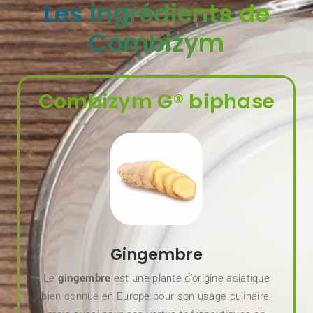
Les ingrédients de
Combizym
Combizym G® biphase
Gingembre
Le
gingembre
est une plante d’origine asiatique
bien connue en Europe pour son usage culinaire,