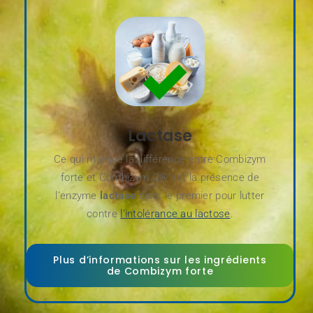
Lactase
Ce qui marque la différence entre Combizym
forte et Combizym G® est la présence de
l’enzyme
lactase
dans le premier pour lutter
contre
l’intolérance au lactose
.
Plus d’informations sur les ingrédients
de Combizym forte