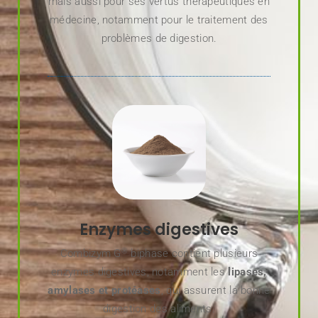
mais aussi pour ses vertus thérapeutiques en
médecine, notamment pour le traitement des
problèmes de digestion.
Enzymes digestives
®
Combizym G
biphase contient plusieurs
enzymes digestives, notamment les
lipases,
amylases et protéases
, qui assurent la bonne
digestion des aliments.