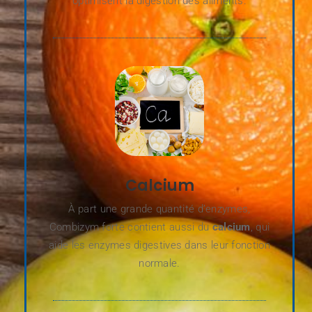
optimisent la digestion des aliments.
Calcium
À part une grande quantité d’enzymes,
Combizym forte contient aussi du
calcium
, qui
aide les enzymes digestives dans leur fonction
normale.