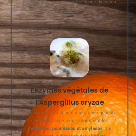
et protéases
, qui assurent la bonne digestion
des aliments.
Enzymes végétales de
l’Aspergillus oryzae
Combizym forte contient une grande quantité
d’enzymes végétales, notamment les
cellulases, peptidases et amylases
, qui