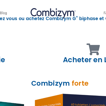
Blog
F
®
chez vous ou achetez Combizym G
biphase et
ie
Acheter en 
Combizym
forte