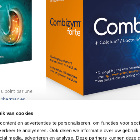
u point par une
s pharmacies
Combizym forte est un
complément alimentai
ik van cookies
société pharmaceutique belge
à se procurer 
ontent en advertenties te personaliseren, om functies voor soci
sans prescription.
erkeer te analyseren. Ook delen we informatie over uw gebruik 
cial media, adverteren en analyse. Deze partners kunnen deze