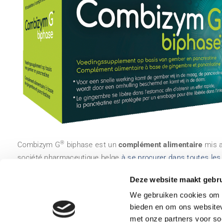
®
Combizym G
biphase est un
complément alimentaire
mis a
société pharmaceutique belge
à se procurer dans toutes le
sans prescription.
Deze website maakt gebru
We gebruiken cookies om c
Disponible en boîte de 15 ou de 90 comprimés.
bieden en om ons websitev
met onze partners voor so