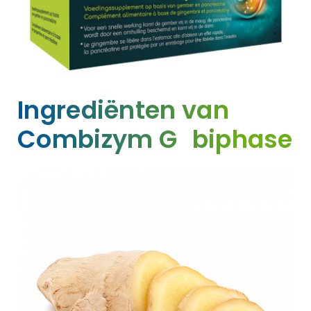
Ingrediënten van
®
Combizym G
biphase