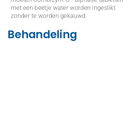
met een beetje water worden ingeslikt
zonder te worden gekauwd.
Behandeling
®
Combizym G
biphase vermindert het
opgeblazen gevoel en voorkomt een zware
maag of winderigheid vanaf de eerste paar
minuten na inname. Perfect voor na een
barbecue of etentje in een restaurant.
®
Combizym G
biphase is een
voedingssupplement
dat ontwikkeld is door
een Belgisch farmaceutisch bedrijf en dat
in
alle apotheken verkrijgbaar is
. De tabletten
zijn gemakkelijk door te slikken met een
beetje water bij het opkomen van de